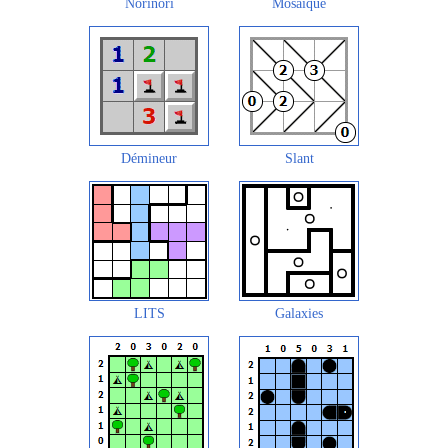
Norinori
Mosaïque
Démineur
Slant
LITS
Galaxies