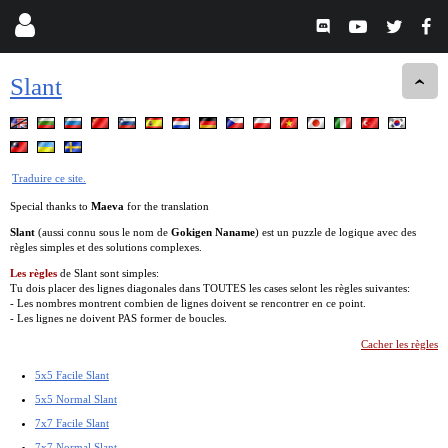
Slant
Traduire ce site.
Special thanks to
Maeva
for the translation
Slant
(aussi connu sous le nom de
Gokigen Naname
) est un puzzle de logique avec des
règles simples et des solutions complexes.
Les règles
de Slant sont simples:
Tu dois placer des lignes diagonales dans TOUTES les cases selont les règles suivantes:
- Les nombres montrent combien de lignes doivent se rencontrer en ce point.
- Les lignes ne doivent PAS former de boucles.
Cacher les règles
5x5 Facile Slant
5x5 Normal Slant
7x7 Facile Slant
7x7 Normal Slant