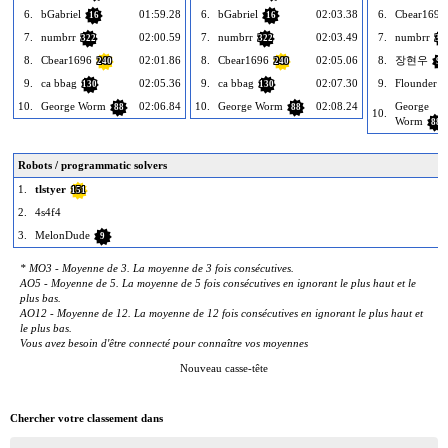
6.
bGabriel
01:59.28
6.
bGabriel
02:03.38
6.
Cbear1696
16
16
7.
numbrr
02:00.59
7.
numbrr
02:03.49
7.
numbrr
322
322
32
8.
Cbear1696
02:01.86
8.
Cbear1696
02:05.06
8.
장현우
240
240
97
9.
ca bbag
02:05.36
9.
ca bbag
02:07.30
9.
Flounder
130
130
1
10.
George Worm
02:06.84
10.
George Worm
02:08.24
George
88
88
10.
Worm
88
Robots / programmatic solvers
1.
tlstyer
151
2.
4s4f4
3.
MelonDude
9
* MO3 - Moyenne de 3. La moyenne de 3 fois consécutives.
AO5 - Moyenne de 5. La moyenne de 5 fois consécutives en ignorant le plus haut et le
plus bas.
AO12 - Moyenne de 12. La moyenne de 12 fois consécutives en ignorant le plus haut et
le plus bas.
Vous avez besoin d'être connecté pour connaître vos moyennes
Nouveau casse-tête
Chercher votre classement dans