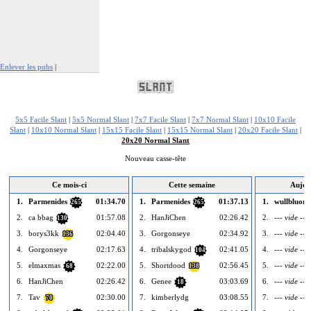
Enlever les pubs
|
Signaler cette publicité
5x5 Facile Slant
|
5x5 Normal Slant
|
7x7 Facile Slant
|
7x7 Normal Slant
|
10x10 Facile
Slant
|
10x10 Normal Slant
|
15x15 Facile Slant
|
15x15 Normal Slant
|
20x20 Facile Slant
|
20x20 Normal Slant
Nouveau casse-tête
Ce mois-ci
Cette semaine
Aujou
1.
Parmenides
01:34.70
1.
Parmenides
01:37.13
1.
wullbluom
265
265
2.
ca bbag
01:57.08
2.
HanJiChen
02:26.42
2.
--- vide ---
130
3.
borys3kk
02:04.40
3.
Gorgonseye
02:34.92
3.
--- vide ---
136
4.
Gorgonseye
02:17.63
4.
tribalskygod
02:41.05
4.
--- vide ---
104
5.
elmaxmas
02:22.00
5.
Shortdood
02:56.45
5.
--- vide ---
68
138
6.
HanJiChen
02:26.42
6.
Genee
03:03.69
6.
--- vide ---
18
7.
Tav
02:30.00
7.
kimberlydg
03:08.55
7.
--- vide ---
70