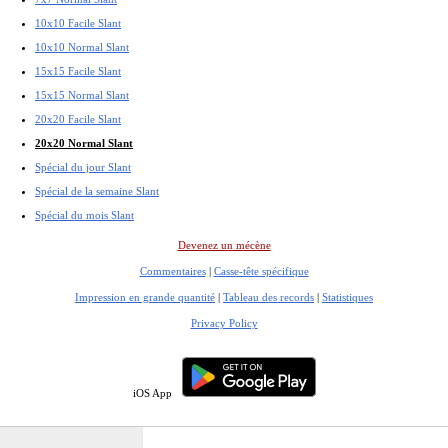
10x10 Facile Slant
10x10 Normal Slant
15x15 Facile Slant
15x15 Normal Slant
20x20 Facile Slant
20x20 Normal Slant
Spécial du jour Slant
Spécial de la semaine Slant
Spécial du mois Slant
Devenez un mécène
Commentaires
|
Casse-tête spécifique
Impression en grande quantité
|
Tableau des records
|
Statistiques
Privacy Policy
iOS App