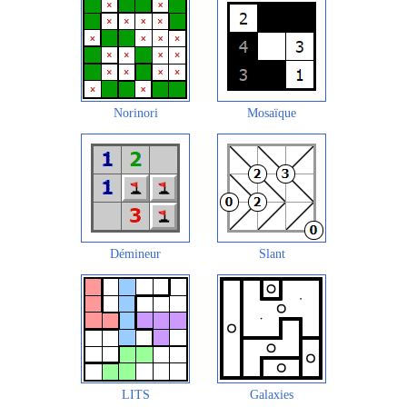
Norinori
Mosaïque
Démineur
Slant
LITS
Galaxies