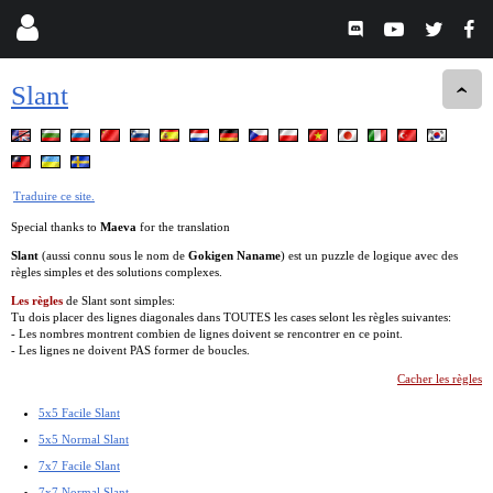
Slant
Traduire ce site.
Special thanks to
Maeva
for the translation
Slant
(aussi connu sous le nom de
Gokigen Naname
) est un puzzle de logique avec des
règles simples et des solutions complexes.
Les règles
de Slant sont simples:
Tu dois placer des lignes diagonales dans TOUTES les cases selont les règles suivantes:
- Les nombres montrent combien de lignes doivent se rencontrer en ce point.
- Les lignes ne doivent PAS former de boucles.
Cacher les règles
5x5 Facile Slant
5x5 Normal Slant
7x7 Facile Slant
7x7 Normal Slant