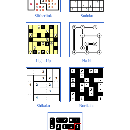
Slitherlink
Sudoku
Light Up
Hashi
Shikaku
Nurikabe