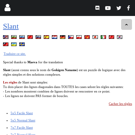
Slant
Traduire ce site.
Special thanks to
Maeva
for the translation
Slant
(aussi connu sous le nom de
Gokigen Naname
) est un puzzle de logique avec des
règles simples et des solutions complexes.
Les règles
de Slant sont simples:
Tu dois placer des lignes diagonales dans TOUTES les cases selont les règles suivantes:
- Les nombres montrent combien de lignes doivent se rencontrer en ce point.
- Les lignes ne doivent PAS former de boucles.
Cacher les règles
5x5 Facile Slant
5x5 Normal Slant
7x7 Facile Slant
7x7 Normal Slant