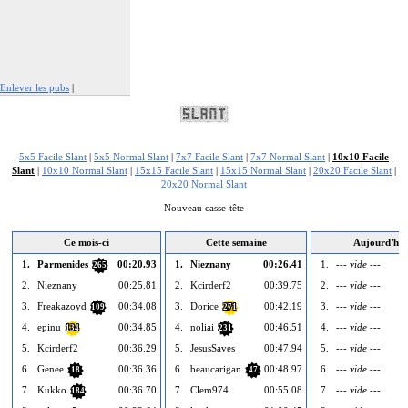
Enlever les pubs
|
Signaler cette publicité
5x5 Facile Slant
|
5x5 Normal Slant
|
7x7 Facile Slant
|
7x7 Normal Slant
|
10x10 Facile
Slant
|
10x10 Normal Slant
|
15x15 Facile Slant
|
15x15 Normal Slant
|
20x20 Facile Slant
|
20x20 Normal Slant
Nouveau casse-tête
Ce mois-ci
Cette semaine
Aujourd'hui
1.
Parmenides
00:20.93
1.
Nieznany
00:26.41
1.
--- vide ---
265
2.
Nieznany
00:25.81
2.
Kcirderf2
00:39.75
2.
--- vide ---
3.
Freakazoyd
00:34.08
3.
Dorice
00:42.19
3.
--- vide ---
109
271
4.
epinu
00:34.85
4.
noliai
00:46.51
4.
--- vide ---
134
231
5.
Kcirderf2
00:36.29
5.
JesusSaves
00:47.94
5.
--- vide ---
6.
Genee
00:36.36
6.
beaucarigan
00:48.97
6.
--- vide ---
18
47
7.
Kukko
00:36.70
7.
Clem974
00:55.08
7.
--- vide ---
184