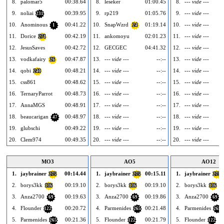
8.
palomar5
00:38.64
8.
leseker
01:00.45
8.
--- vide ---
9.
noliai
00:39.95
9.
rp219
01:05.76
9.
--- vide ---
231
10.
Anominous
00:41.22
10.
SnapWzrd
01:19.14
10.
--- vide ---
1
24
11.
Dorice
00:42.19
11.
ankomoyu
02:01.23
11.
--- vide ---
271
12.
JesusSaves
00:42.72
12.
GECGEC
04:41.32
12.
--- vide ---
13.
vodkafairy
00:47.87
13.
--- vide ---
--:--
13.
--- vide ---
26
14.
qobi
00:48.21
14.
--- vide ---
--:--
14.
--- vide ---
240
15.
css861
00:48.62
15.
--- vide ---
--:--
15.
--- vide ---
16.
TernaryParrot
00:48.73
16.
--- vide ---
--:--
16.
--- vide ---
17.
AnnaMGS
00:48.91
17.
--- vide ---
--:--
17.
--- vide ---
18.
beaucarigan
00:48.97
18.
--- vide ---
--:--
18.
--- vide ---
47
19.
glubschi
00:49.22
19.
--- vide ---
--:--
19.
--- vide ---
20.
Clem974
00:49.35
20.
--- vide ---
--:--
20.
--- vide ---
MO3
AO5
AO12
1.
jaybrainer
00:14.44
1.
jaybrainer
00:15.11
1.
jaybrainer
275
275
275
2.
borys3kk
00:19.10
2.
borys3kk
00:19.10
2.
borys3kk
136
136
136
3.
Anza2700
00:19.63
3.
Anza2700
00:19.86
3.
Anza2700
69
69
69
4.
Flounder
00:20.72
4.
Parmenides
00:21.48
4.
Parmenides
122
265
265
5.
Parmenides
00:21.36
5.
Flounder
00:21.79
5.
Flounder
265
122
122