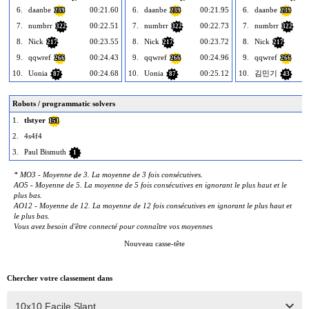
6.
daanbe
00:21.60
6.
daanbe
00:21.95
6.
daanbe
239
239
239
7.
numbrr
00:22.51
7.
numbrr
00:22.73
7.
numbrr
322
322
322
8.
Nick
00:23.55
8.
Nick
00:23.72
8.
Nick
217
217
217
9.
qqwref
00:24.43
9.
qqwref
00:24.96
9.
qqwref
266
266
266
10.
Uonia
00:24.68
10.
Uonia
00:25.12
10.
김민기
87
87
43
Robots / programmatic solvers
1.
tlstyer
0
151
2.
4s4f4
3.
Paul Bismuth
1
* MO3 - Moyenne de 3. La moyenne de 3 fois consécutives.
AO5 - Moyenne de 5. La moyenne de 5 fois consécutives en ignorant le plus haut et le
plus bas.
AO12 - Moyenne de 12. La moyenne de 12 fois consécutives en ignorant le plus haut et
le plus bas.
Vous avez besoin d'être connecté pour connaître vos moyennes
Nouveau casse-tête
Chercher votre classement dans